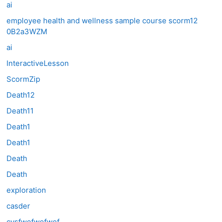
ai
employee health and wellness sample course scorm12
0B2a3WZM
ai
InteractiveLesson
ScormZip
Death12
Death11
Death1
Death1
Death
Death
exploration
casder
cvsfwefwefwef