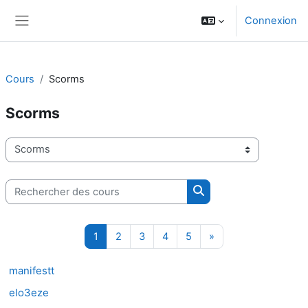
Passer au contenu principal
Connexion
Panneau latéral
Cours
Scorms
Scorms
Catégories de cours
Rechercher des cours
Rechercher des cours
Page 1
Page 2
Page 3
Page 4
Page 5
Page suivante
1
2
3
4
5
»
manifestt
elo3eze