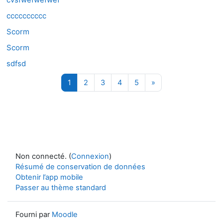
cccccccccc
Scorm
Scorm
sdfsd
Page 1
Page 2
Page 3
Page 4
Page 5
Page suivante
1
2
3
4
5
»
Non connecté. (
Connexion
)
Résumé de conservation de données
Obtenir l’app mobile
Passer au thème standard
Fourni par
Moodle