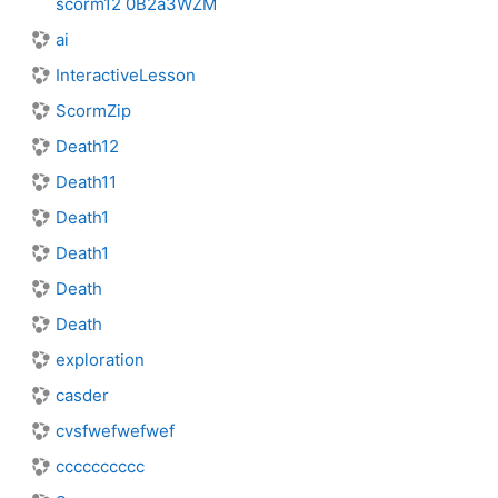
scorm12 0B2a3WZM
ai
InteractiveLesson
ScormZip
Death12
Death11
Death1
Death1
Death
Death
exploration
casder
cvsfwefwefwef
cccccccccc