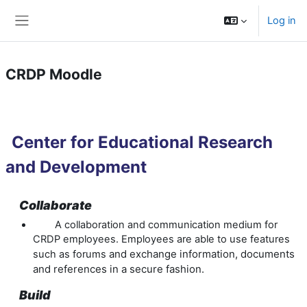
Skip to main content
Log in
Side panel
CRDP Moodle
Center for Educational Research
and Development
Collaborate
A collaboration and communication medium for
CRDP employees. Employees are able to use features
and exchange information, documents
such as forums
and references in a secure fashion.
Build