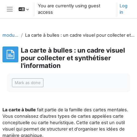
Skip to main content
You are currently using guest
Log
access
in
Side panel
module-12
La carte à bulles : un cadre visuel pour collecter et synthétiser l'information
La carte à bulles : un cadre visuel
pour collecter et synthétiser
l'information
Completion requirements
Mark as done
La carte à bulle
fait partie de la famille des cartes mentales.
Vous connaissez d’autres types de cartes appelées carte
conceptuelle ou carte heuristique. Cette carte est un outil
visuel qui permet de structurer et d'organiser les idées de
manière graphique.