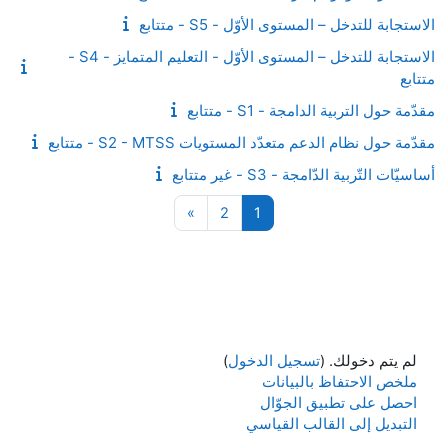
الاستجابة للتدخل – المستوى الأوّل - S5 - متتابع
الاستجابة للتدخل – المستوى الأوّل - التعليم المتمايز - S4 -
متتابع
مقدّمة حول التربية الدامجة - S1 - متتابع
مقدّمة حول نظام الدعم متعدّد المستويات S2 - MTSS - متتابع
أساسيّات التّربية الدّامجة - S3 - غير متتابع
صفحة 1
صفحة 2
الصفحة التالية
»
2
1
لم يتم دخولك. (
تسجيل الدخول
)
ملخص الاحتفاظ بالبيانات
احصل على تطبيق الجوّال
التبديل إلى القالب القياسي