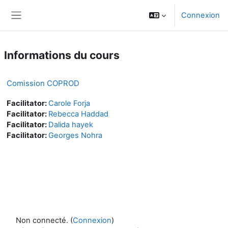
Passer au contenu principal
Connexion
Panneau latéral
Informations du cours
Comission COPROD
Facilitator:
Carole Forja
Facilitator:
Rebecca Haddad
Facilitator:
Dalida hayek
Facilitator:
Georges Nohra
Non connecté. (
Connexion
)