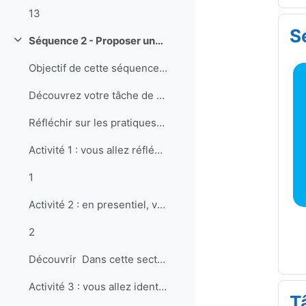
13
S
Séquence 2 - Proposer une tâche
Replier
Objectif de cette séquence Formuler la consigne d’...
Découvrez votre tâche de séquence.
Réfléchir sur les pratiquesDans cette section, v...
Activité 1 : vous allez réfléchir sur ce qu’est un...
1
Activité 2 : en presentiel, vous allez discuter de...
2
Découvrir Dans cette section, vous allez décou...
Activité 3 : vous allez identifier une tâche de la...
T