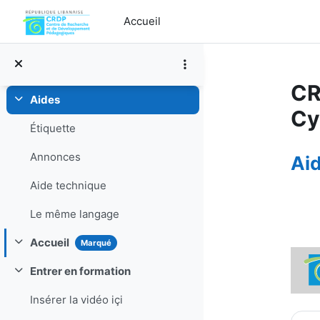
Passer au contenu principal
Accueil
CR
Aides
Replier
Cy
Étiquette
Ap
Annonces
Ai
Aide technique
Le même langage
Accueil
Marqué
Replier
Entrer en formation
Replier
Insérer la vidéo içi