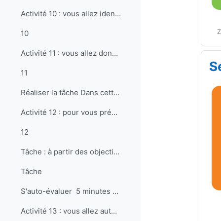
Activité 10 : vous allez identifier les composante...
Z
10
Activité 11 : vous allez donner votre avis et le j...
S
11
Réaliser la tâche Dans cette section, vou...
Activité 12 : pour vous préparer à la tâche, vous ...
12
Tâche : à partir des objectifs du curriculum, vous...
Tâche
S'auto-évaluer 5 minutes à distance
Activité 13 : vous allez auto-évaluer vos acquis à...