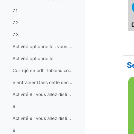
7.1
7.2
7.3
Activité optionnelle : vous allez comparer et synt...
Activité optionnelle
S
Corrigé en pdf: Tableau comparatif
S'entraîner Dans cette section, vous allez fair...
Activité 8 : vous allez distinguer des objectifs r...
8
Activité 9 : vous allez distinguer les composantes...
9