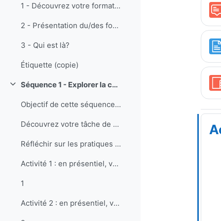
1 - Découvrez votre formation
2 - Présentation du/des formateur/s et auteurs
3 - Qui est là?
Étiquette (copie)
Séquence 1 - Explorer la compétence de communication
Replier
Objectif de cette séquence A partir des objectifs ...
Découvrez votre tâche de séquence.
A
Réfléchir sur les pratiques Dans cette se...
Activité 1 : en présentiel, vous allez apprendre à...
1
Activité 2 : en présentiel, vous allez expliciter ...