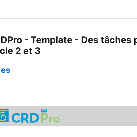
DPro - Template - Des tâches 
cle 2 et 3
erçu des sections
des