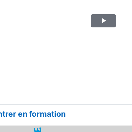
Lire
la
vidéo
ntrer en formation