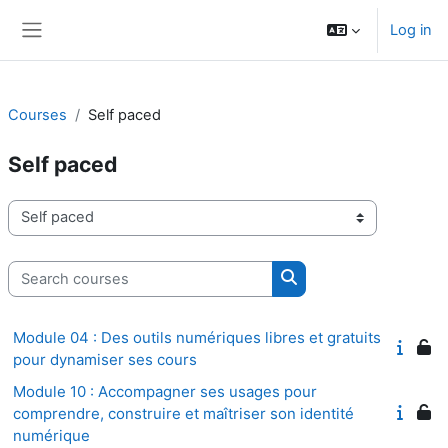
Skip to main content
Log in
Side panel
Courses
Self paced
Self paced
Course categories
Search courses
Search courses
Module 04 : Des outils numériques libres et gratuits
pour dynamiser ses cours
Module 10 : Accompagner ses usages pour
comprendre, construire et maîtriser son identité
numérique