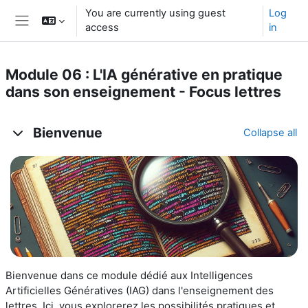
Skip to main content
You are currently using guest
Log
access
in
Side panel
Module 06 : L'IA générative en pratique
dans son enseignement - Focus lettres
Topic outline
Bienvenue
Collapse all
Bienvenue dans ce module dédié aux Intelligences
Artificielles Génératives (IAG) dans l'enseignement des
lettres. Ici, vous explorerez les possibilités pratiques et